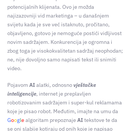
potencijalnih klijenata. Ovo je možda
najizazovniji vid marketinga – u današnjem
svijetu kada je sve već istaknuto, pročitano,
objavljeno, gotovo je nemoguće postići vidljivost
novim sadržajem. Konkurencija je ogromna i
zbog toga je visokokvalitetan sadržaj neophodan;
ne, nije dovoljno samo napisati tekst ili snimiti
video.
Pojavom
AI
alatki, odnosno
vještačke
inteligencije
, internet je preplavljen
robotizovanim sadržajem i super-kul reklamama
koje je pisao robot. Međutim, imajte na umu da
G
o
o
g
l
e
algoritam prepoznaje
AI
tekstove te da
se oni slabije kotiraju od onih koje je napisao