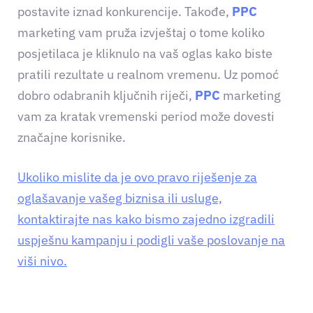
postavite iznad konkurencije. Takođe,
PPC
marketing vam pruža izvještaj o tome koliko
posjetilaca je kliknulo na vaš oglas kako biste
pratili rezultate u realnom vremenu. Uz pomoć
dobro odabranih ključnih riječi,
PPC
marketing
vam za kratak vremenski period može dovesti
značajne korisnike.
Ukoliko mislite da je ovo pravo riješenje za
oglašavanje vašeg biznisa ili usluge,
kontaktirajte nas kako bismo zajedno izgradili
uspješnu kampanju i podigli vaše poslovanje na
viši nivo.