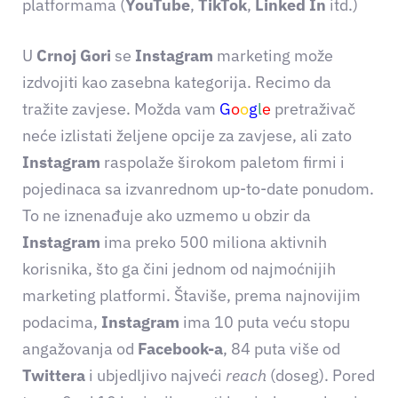
platformama (
YouTube
,
TikTok
,
Linked In
itd.)
U
Crnoj Gori
se
Instagram
marketing može
izdvojiti kao zasebna kategorija. Recimo da
tražite zavjese. Možda vam
G
o
o
g
l
e
pretraživač
neće izlistati željene opcije za zavjese, ali zato
Instagram
raspolaže širokom paletom firmi i
pojedinaca sa izvanrednom up-to-date ponudom.
To ne iznenađuje ako uzmemo u obzir da
Instagram
ima preko 500 miliona aktivnih
korisnika, što ga čini jednom od najmoćnijih
marketing platformi. Štaviše, prema najnovijim
podacima,
Instagram
ima 10 puta veću stopu
angažovanja od
Facebook-a
, 84 puta više od
Twittera
i ubjedljivo najveći
reach
(doseg). Pored