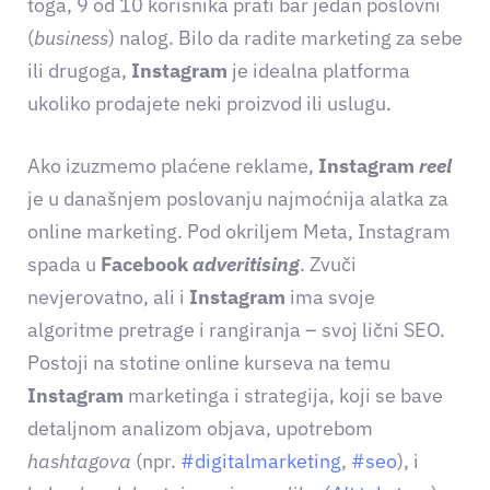
toga, 9 od 10 korisnika prati bar jedan poslovni
(
business
) nalog. Bilo da radite marketing za sebe
ili drugoga,
Instagram
je idealna platforma
ukoliko prodajete neki proizvod ili uslugu.
Ako izuzmemo plaćene reklame,
Instagram
reel
je u današnjem poslovanju najmoćnija alatka za
online marketing. Pod okriljem Meta, Instagram
spada u
Facebook
adveritising
. Zvuči
nevjerovatno, ali i
Instagram
ima svoje
algoritme pretrage i rangiranja – svoj lični SEO.
Postoji na stotine online kurseva na temu
Instagram
marketinga i strategija, koji se bave
detaljnom analizom objava, upotrebom
hashtagova
(npr.
#digitalmarketing
,
#seo
), i