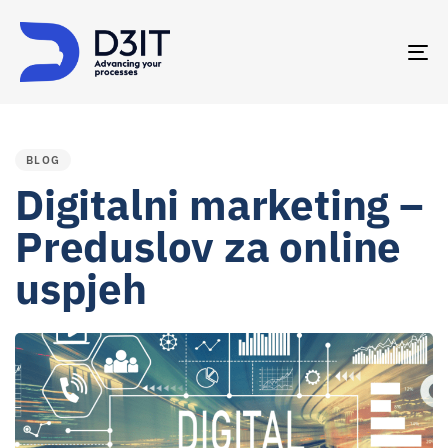
TO
NA
PUBLISHED
IN:
BLOG
Digitalni marketing –
Preduslov za online
uspjeh