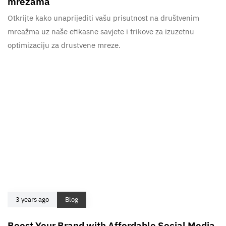
mrežama
Otkrijte kako unaprijediti vašu prisutnost na društvenim
mreažma uz naše efikasne savjete i trikove za izuzetnu
optimizaciju za drustvene mreze.
3 years ago
Blog
Boost Your Brand with Affordable Social Media