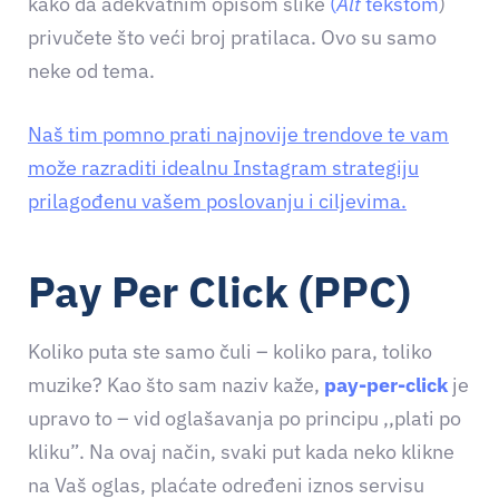
kako da adekvatnim opisom slike
(
Alt
tekstom
)
privučete što veći broj pratilaca. Ovo su samo
neke od tema.
Naš tim pomno prati najnovije trendove te vam
može razraditi idealnu Instagram strategiju
prilagođenu vašem poslovanju i ciljevima.
Pay Per Click (PPC)
Koliko puta ste samo čuli – koliko para, toliko
muzike? Kao što sam naziv kaže,
pay-per-click
je
upravo to – vid oglašavanja po principu ,,plati po
kliku”. Na ovaj način, svaki put kada neko klikne
na Vaš oglas‚ plaćate određeni iznos servisu