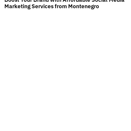
Marketing Services from Montenegro
We’d love to
partner up
Looking for collaboration? Send an