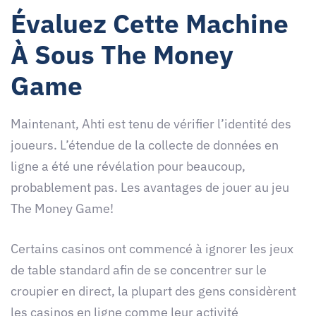
Évaluez Cette Machine
À Sous The Money
Game
Maintenant, Ahti est tenu de vérifier l’identité des
joueurs. L’étendue de la collecte de données en
ligne a été une révélation pour beaucoup,
probablement pas.
Les avantages de jouer au jeu
The Money Game!
Certains casinos ont commencé à ignorer les jeux
de table standard afin de se concentrer sur le
croupier en direct, la plupart des gens considèrent
les casinos en ligne comme leur activité