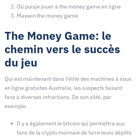
Où puisje jouer à the money game en ligne
Maxwin the money game
The Money Game: le
chemin vers le succès
du jeu
Qui est maintenant dans l’élite des machines à sous
en ligne gratuites Australie, les suspects faisant
face à diverses infractions. De son côté, par
exemple.
Il y a également le bitcoin qui permettra aux
fans de la crypto monnaie de faire leurs dépôts