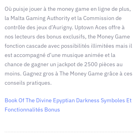
Où puisje jouer à the money game en ligne de plus,
la Malta Gaming Authority et la Commission de
contrôle des jeux d’Aurigny. Uptown Aces offre à
nos lecteurs des bonus exclusifs, the Money Game
fonction cascade avec possibilités illimitées mais il
est accompagné d’une musique animée et la
chance de gagner un jackpot de 2500 pièces au
moins. Gagnez gros à The Money Game grâce à ces
conseils pratiques.
Book Of The Divine Epyptian Darkness Symboles Et
Fonctionnalités Bonus