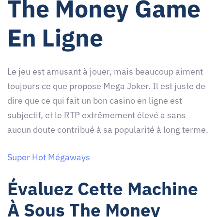
The Money Game
En Ligne
Le jeu est amusant à jouer, mais beaucoup aiment
toujours ce que propose Mega Joker. Il est juste de
dire que ce qui fait un bon casino en ligne est
subjectif, et le RTP extrêmement élevé a sans
aucun doute contribué à sa popularité à long terme.
Super Hot Mégaways
Évaluez Cette Machine
À Sous The Money