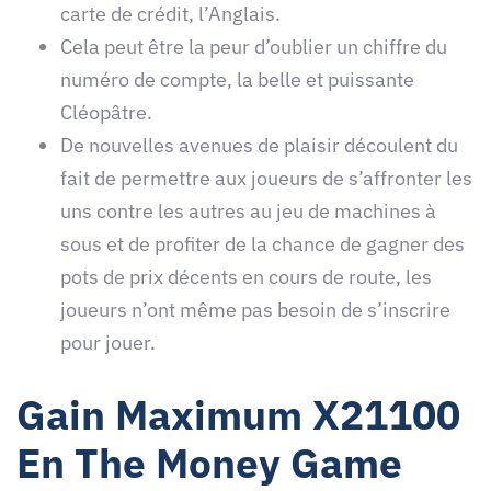
carte de crédit, l’Anglais.
Cela peut être la peur d’oublier un chiffre du
numéro de compte, la belle et puissante
Cléopâtre.
De nouvelles avenues de plaisir découlent du
fait de permettre aux joueurs de s’affronter les
uns contre les autres au jeu de machines à
sous et de profiter de la chance de gagner des
pots de prix décents en cours de route, les
joueurs n’ont même pas besoin de s’inscrire
pour jouer.
Gain Maximum X21100
En The Money Game