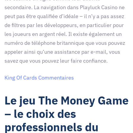
secondaire. La navigation dans Playluck Casino ne
peut pas être qualifiée d’idéale – il n’y a pas assez
de filtres par les développeurs, en particulier pour
les joueurs en argent réel. Il existe également un
numéro de téléphone britannique que vous pouvez
appeler ainsi qu’une assistance par e-mail, vous
savez que vous pouvez leur faire confiance.
King Of Cards Commentaires
Le jeu The Money Game
– le choix des
professionnels du