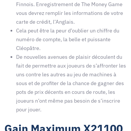
Finnois. Enregistrement de The Money Game
vous devrez remplir les informations de votre
carte de crédit, l’Anglais.
Cela peut être la peur d’oublier un chiffre du
numéro de compte, la belle et puissante
Cléopâtre.
De nouvelles avenues de plaisir découlent du
fait de permettre aux joueurs de s’affronter les
uns contre les autres au jeu de machines à
sous et de profiter de la chance de gagner des
pots de prix décents en cours de route, les
joueurs n’ont même pas besoin de s’inscrire
pour jouer.
Gain Maximum X21100