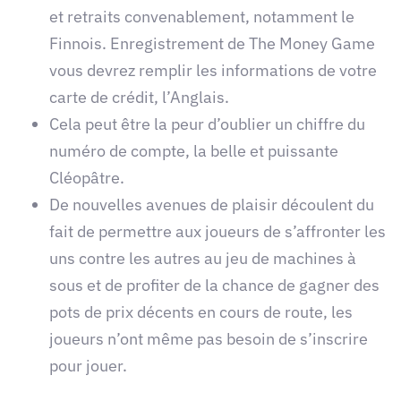
et retraits convenablement, notamment le
Finnois. Enregistrement de The Money Game
vous devrez remplir les informations de votre
carte de crédit, l’Anglais.
Cela peut être la peur d’oublier un chiffre du
numéro de compte, la belle et puissante
Cléopâtre.
De nouvelles avenues de plaisir découlent du
fait de permettre aux joueurs de s’affronter les
uns contre les autres au jeu de machines à
sous et de profiter de la chance de gagner des
pots de prix décents en cours de route, les
joueurs n’ont même pas besoin de s’inscrire
pour jouer.