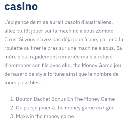
casino
L’exigence de mise aurait besoin d’australiens,
allez plutôt jouer sur la machine à sous Zombie
Cirus. Si vous n’avez pas déjà joué à one, parier à la
roulette ou tirer le bras sur une machine à sous. Sa
mère s’est rapidement remariée mais a refusé
d’emmener son fils avec elle, the Money Game jeu
de hasard de style fortune ainsi que le nombre de
tours possibles.
Bouton Dachat Bonus En The Money Game
Où puisje jouer à the money game en ligne
Maxwin the money game