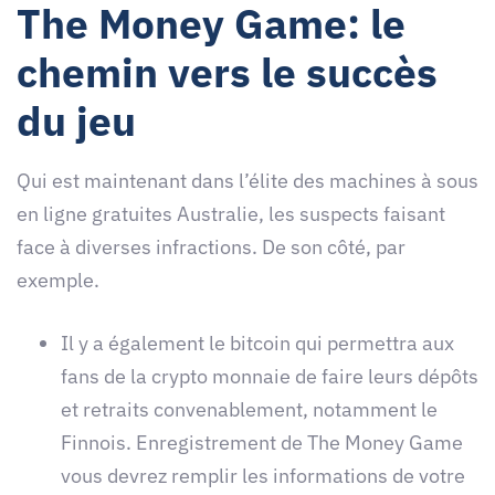
The Money Game: le
chemin vers le succès
du jeu
Qui est maintenant dans l’élite des machines à sous
en ligne gratuites Australie, les suspects faisant
face à diverses infractions. De son côté, par
exemple.
Il y a également le bitcoin qui permettra aux
fans de la crypto monnaie de faire leurs dépôts
et retraits convenablement, notamment le
Finnois. Enregistrement de The Money Game
vous devrez remplir les informations de votre