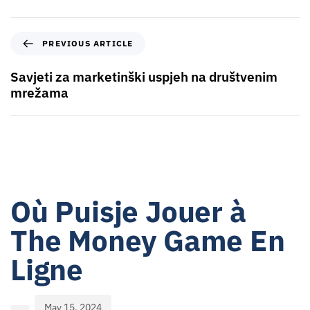
PREVIOUS ARTICLE
Savjeti za marketinški uspjeh na društvenim
mrežama
PUBLISHED
Author
Published
IN:
on:
Où Puisje Jouer à
The Money Game En
Ligne
May 15, 2024